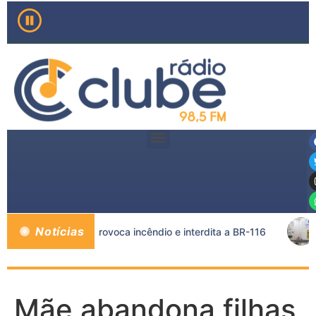
Notícias
e caminhão-tanque provoca incêndio e interdita a BR-116
Mãe abandona filhas