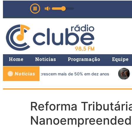
Home
Notícias
Programação
Equipe
Notícias
s de mama no SUS crescem mais de 50% em dez anos
A
Reforma Tributári
Nanoempreendedo