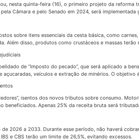
nou, nesta quinta-feira (16), o primeiro projeto da reforma 
ada pela Câmara e pelo Senado em 2024, será implementada
tos sobre itens essenciais da cesta básica, como carnes, pe
renda. Além disso, produtos como crustáceos e massas terã
judiciais
pelidado de ”Imposto do pecado”, que será aplicado a bens
e açucaradas, veículos e extração de minérios. O objetivo
entos
edores”, isentos dos novos tributos sobre consumo. Motori
 beneficiados. Apenas 25% da receita bruta será tributada
 de 2026 a 2033. Durante esse período, não haverá cobran
 IBS e CBS terão um limite de 26,5%, evitando excessos.