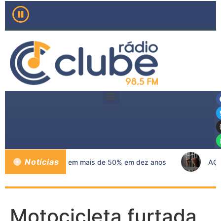
Notícias
e mama no SUS crescem mais de 50% em dez anos
AÇÃO
Motocicleta furtada