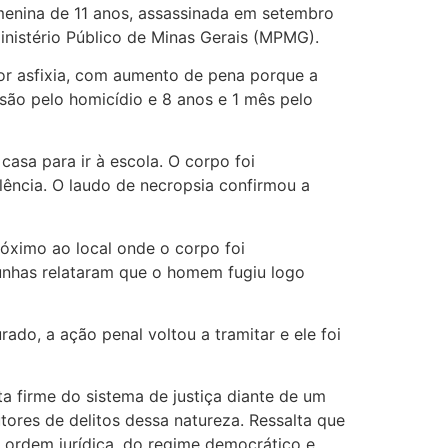
enina de 11 anos, assassinada em setembro
Ministério Público de Minas Gerais (MPMG).
or asfixia, com aumento de pena porque a
usão pelo homicídio e 8 anos e 1 mês pelo
sa para ir à escola. O corpo foi
lência. O laudo de necropsia confirmou a
róximo ao local onde o corpo foi
munhas relataram que o homem fugiu logo
do, a ação penal voltou a tramitar e ele foi
a firme do sistema de justiça diante de um
ores de delitos dessa natureza. Ressalta que
a ordem jurídica, do regime democrático e