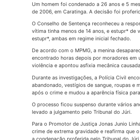
Um homem foi condenado a 26 anos e 5 meses
de 2006, em Caratinga. A decisão foi proferid
O Conselho de Sentença reconheceu a respons
vítima tinha menos de 14 anos, e estupr* de 
estupr*, ambas em regime inicial fechado.
De acordo com o MPMG, a menina desapareceu
encontrado horas depois por moradores em um
violência e apontou asfixia mecânica causad
Durante as investigações, a Polícia Civil en
abandonado, vestígios de sangue, roupas e m
após o crime e mudou a aparência física para d
O processo ficou suspenso durante vários an
levado a julgamento pelo Tribunal do Júri.
Para o Promotor de Justiça Jonas Junio Linh
crime de extrema gravidade e reafirma que o
a condenação proferida pelo Tribunal do Júri