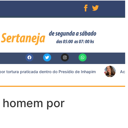
ortura praticada dentro do Presídio de Inhapim
Acusado
na homem por