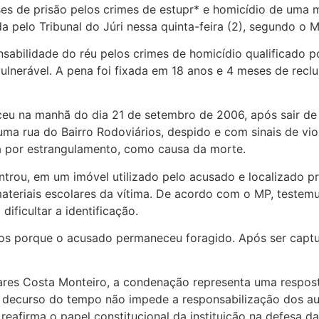
 de prisão pelos crimes de estupr* e homicídio de uma m
a pelo Tribunal do Júri nessa quinta-feira (2), segundo o 
abilidade do réu pelos crimes de homicídio qualificado p
vulnerável. A pena foi fixada em 18 anos e 4 meses de recl
 na manhã do dia 21 de setembro de 2006, após sair de ca
a rua do Bairro Rodoviários, despido e com sinais de vio
a por estrangulamento, como causa da morte.
controu, em um imóvel utilizado pelo acusado e localizado p
ateriais escolares da vítima. De acordo com o MP, teste
ificultar a identificação.
os porque o acusado permaneceu foragido. Após ser captura
ares Costa Monteiro, a condenação representa uma respost
 decurso do tempo não impede a responsabilização dos aut
 reafirma o papel constitucional da instituição na defesa d