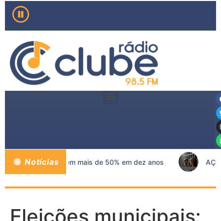
Notícias
 mama no SUS crescem mais de 50% em dez anos
AÇÃO 
Eleições municipais: