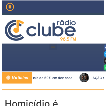
Notícias
ma no SUS crescem mais de 50% em dez anos
AÇÃO CO
Homicídio é