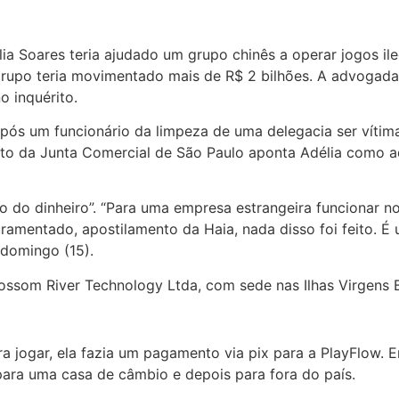
a Soares teria ajudado um grupo chinês a operar jogos ile
rupo teria movimentado mais de R$ 2 bilhões. A advogada f
o inquérito.
 após um funcionário da limpeza de uma delegacia ser vítima
ento da Junta Comercial de São Paulo aponta Adélia como a
o do dinheiro”. “Para uma empresa estrangeira funcionar n
uramentado, apostilamento da Haia, nada disso foi feito. É
 domingo (15).
ssom River Technology Ltda, com sede nas Ilhas Virgens B
ra jogar, ela fazia um pagamento via pix para a PlayFlow. 
ara uma casa de câmbio e depois para fora do país.