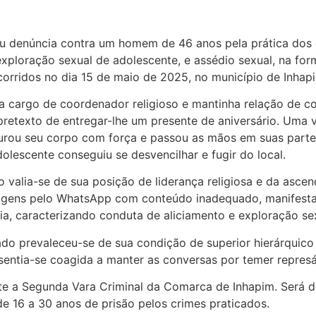
ceu denúncia contra um homem de 46 anos pela prática dos 
exploração sexual de adolescente, e assédio sexual, na f
corridos no dia 15 de maio de 2025, no município de Inhap
a cargo de coordenador religioso e mantinha relação de 
pretexto de entregar-lhe um presente de aniversário. Uma v
gurou seu corpo com força e passou as mãos em suas parte
lescente conseguiu se desvencilhar e fugir do local.
 valia-se de sua posição de liderança religiosa e da ascen
agens pelo WhatsApp com conteúdo inadequado, manifestan
cia, caracterizando conduta de aliciamento e exploração se
do prevaleceu-se de sua condição de superior hierárquico 
 sentia-se coagida a manter as conversas por temer represá
e a Segunda Vara Criminal da Comarca de Inhapim. Será de
de 16 a 30 anos de prisão pelos crimes praticados.