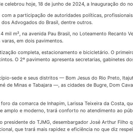
de celebrou hoje, 18 de junho de 2024, a Inauguração do 
com a participação de autoridades políticas, profissionais
m dos Advogados do Brasil, dentre outros.
4 mil m², na avenida Pau Brasil, no Loteamento Recanto Ve
s varas, em dois pavimentos.
atização completa, estacionamento e bicicletário. O primei
cintos. O 2º pavimento apresenta secretarias, gabinetes dos 
pio-sede e seus distritos — Bom Jesus do Rio Preto, Itaj
omé de Minas e Tabajara —, as cidades de Bugre, Dom Cava
 foro da comarca de Inhapim, Larissa Teixeira da Costa, q
e amplo e moderno, trará conforto no atendimento ao públ
residente do TJMG, desembargador José Arthur Filho que
ional, que trará mais rapidez e eficiência no que diz respe