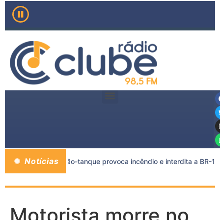
Notícias
tre carreta e caminhão-tanque provoca incêndio e interdita a BR-116
Motorista morre no