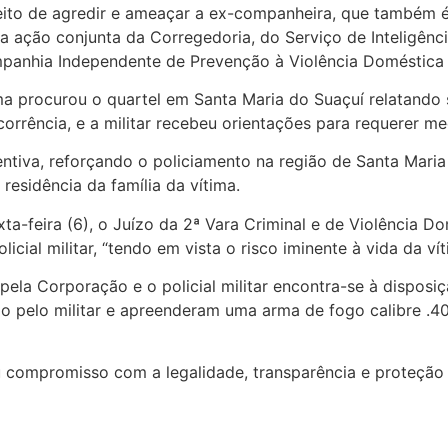
peito de agredir e ameaçar a ex-companheira, que também é m
ma ação conjunta da Corregedoria, do Serviço de Inteligênc
Companhia Independente de Prevenção à Violência Doméstica
tima procurou o quartel em Santa Maria do Suaçuí relatando 
orrência, e a militar recebeu orientações para requerer me
iva, reforçando o policiamento na região de Santa Maria
residência da família da vítima.
ta-feira (6), o Juízo da 2ª Vara Criminal e de Violência 
ial militar, “tendo em vista o risco iminente à vida da vít
pela Corporação e o policial militar encontra-se à disposi
ado pelo militar e apreenderam uma arma de fogo calibre .4
eu compromisso com a legalidade, transparência e proteção 