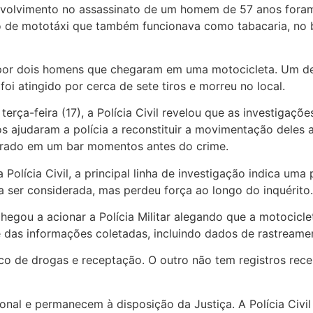
envolvimento no assassinato de um homem de 57 anos foram 
 de mototáxi que também funcionava como tabacaria, no ba
a por dois homens que chegaram em uma motocicleta. Um de
oi atingido por cerca de sete tiros e morreu no local.
erça-feira (17), a Polícia Civil revelou que as investigaç
os ajudaram a polícia a reconstituir a movimentação deles
ntrado em um bar momentos antes do crime.
olícia Civil, a principal linha de investigação indica uma 
 ser considerada, mas perdeu força ao longo do inquérito.
hegou a acionar a Polícia Militar alegando que a motocicle
e das informações coletadas, incluindo dados de rastreame
co de drogas e receptação. O outro não tem registros rec
onal e permanecem à disposição da Justiça. A Polícia Civi