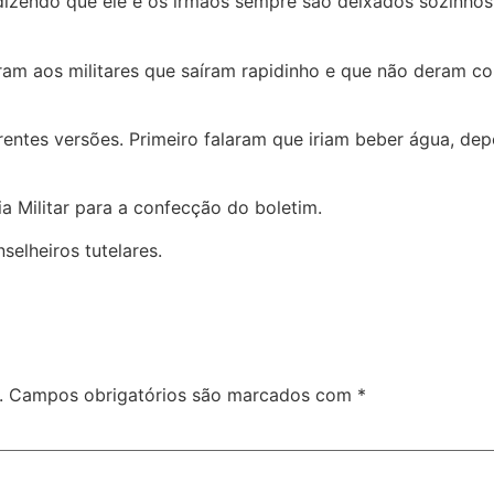
dizendo que ele e os irmãos sempre são deixados sozinho
eram aos militares que saíram rapidinho e que não deram c
rentes versões. Primeiro falaram que iriam beber água, dep
a Militar para a confecção do boletim.
lheiros tutelares.
.
Campos obrigatórios são marcados com
*