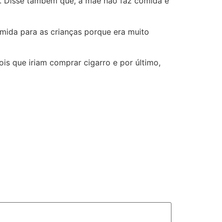
s. Disse também que, a mãe não faz comida e
omida para as crianças porque era muito
ois que iriam comprar cigarro e por último,