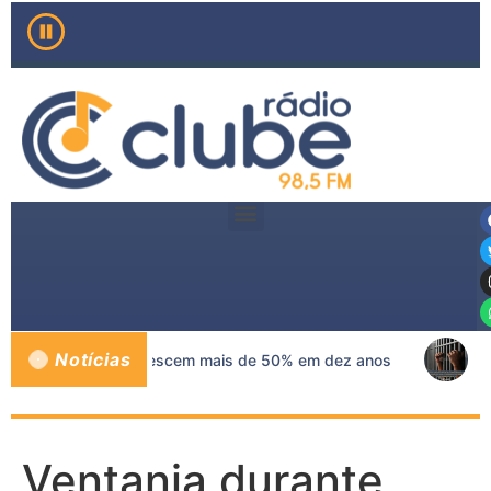
Notícias
s de mama no SUS crescem mais de 50% em dez anos
A
Ventania durante