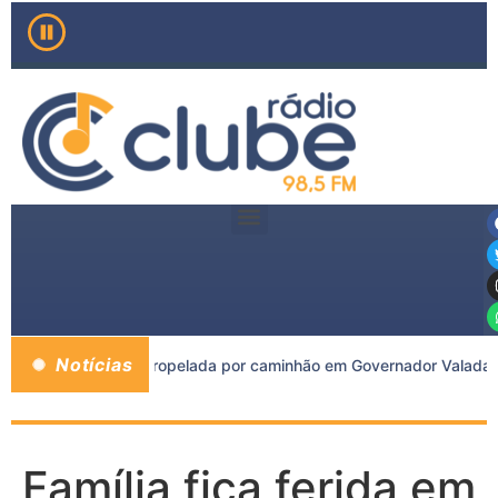
Notícias
os morre após ser atropelada por caminhão em Governador Valadare
Família fica ferida em