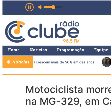
Home
Notícias
Programação
Equipe
Notícias
icas de mama no SUS crescem mais de 50% em dez anos
Motociclista morr
na MG-329, em C