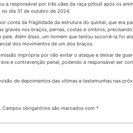
ou a responsável por três cães da raça pitbull após os an
 no dia 31 de outubro de 2024.
r conta da fragilidade da estrutura do quintal, que era pa
 graves nos braços, pernas, costas e ombros, precisando d
e pele. Além disso, um homem que tentou socorrê-la foi a
parcial dos movimentos de um dos braços.
 omissão imprópria por não evitar o ataque e deixar de gua
 grave e contravenção penal, podendo a responsável ser c
revisão de depoimentos das vítimas e testemunhas nas pró
.
Campos obrigatórios são marcados com
*