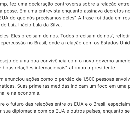
mp, fez uma declaração controversa sobre a relação entre 
sua posse. Em uma entrevista enquanto assinava decretos n
EUA do que nós precisamos deles”. A frase foi dada em re
e Luiz Inácio Lula da Silva.
es. Eles precisam de nós. Todos precisam de nós”, refleti
repercussão no Brasil, onde a relação com os Estados Uni
eu desejo de uma boa convivência com o novo governo amer
 boas relações internacionais”, afirmou o presidente.
m anunciou ações como o perdão de 1.500 pessoas envolvid
ticas. Suas primeiras medidas indicam um foco em uma pol
nal e na economia.
e o futuro das relações entre os EUA e o Brasil, especia
brar sua diplomacia com os EUA e outros países, enquanto s