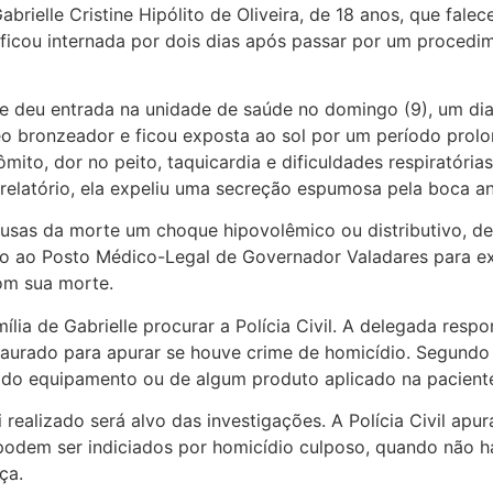
brielle Cristine Hipólito de Oliveira, de 18 anos, que falece
ficou internada por dois dias após passar por um procedim
e deu entrada na unidade de saúde no domingo (9), um dia 
o bronzeador e ficou exposta ao sol por um período prolo
mito, dor no peito, taquicardia e dificuldades respiratória
elatório, ela expeliu uma secreção espumosa pela boca ant
ausas da morte um choque hipovolêmico ou distributivo, d
do ao Posto Médico-Legal de Governador Valadares para ex
com sua morte.
mília de Gabrielle procurar a Polícia Civil. A delegada resp
staurado para apurar se houve crime de homicídio. Segund
o do equipamento ou de algum produto aplicado na pacient
 realizado será alvo das investigações. A Polícia Civil apu
podem ser indiciados por homicídio culposo, quando não h
ça.