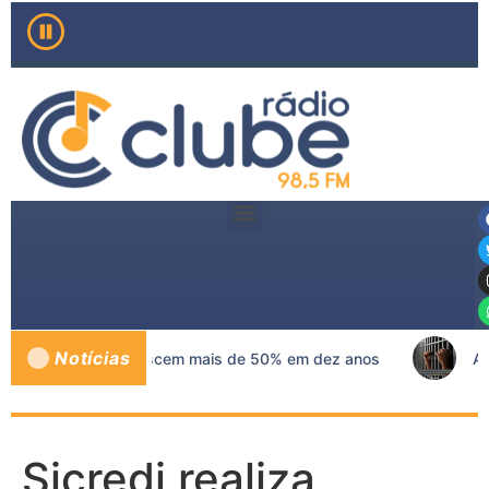
Notícias
 mama no SUS crescem mais de 50% em dez anos
AÇÃO 
Sicredi realiza