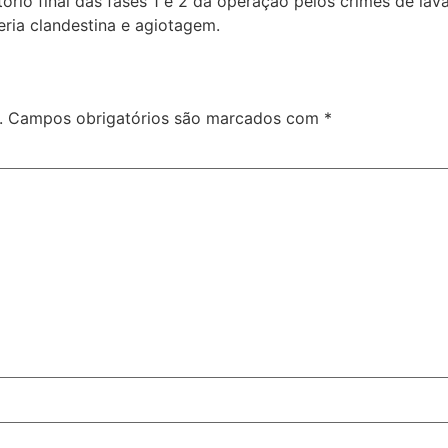
tório final das fases 1 e 2 da operação pelos crimes de la
teria clandestina e agiotagem.
.
Campos obrigatórios são marcados com
*