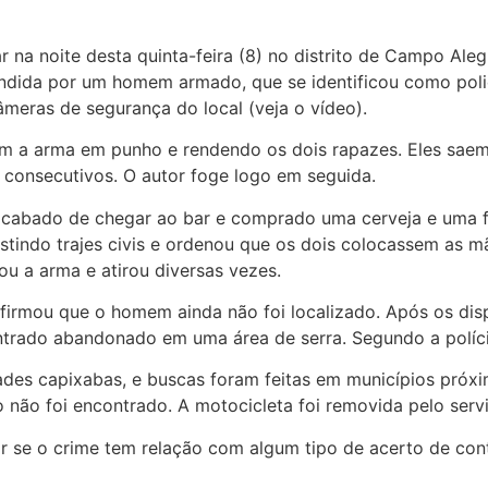
na noite desta quinta-feira (8) no distrito de Campo Aleg
eendida por um homem armado, que se identificou como polic
eras de segurança do local (veja o vídeo).
m a arma em punho e rendendo os dois rapazes. Eles sae
 consecutivos. O autor foge logo em seguida.
acabado de chegar ao bar e comprado uma cerveja e uma f
estindo trajes civis e ordenou que os dois colocassem as 
ou a arma e atirou diversas vezes.
confirmou que o homem ainda não foi localizado. Após os di
contrado abandonado em uma área de serra. Segundo a políc
des capixabas, e buscas foram feitas em municípios próxi
não foi encontrado. A motocicleta foi removida pelo serv
igar se o crime tem relação com algum tipo de acerto de con