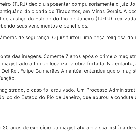
aneiro (TJRJ) decidiu aposentar compulsoriamente o juiz J
tiquário da cidade de Tiradentes, em Minas Gerais. A dec
 de Justiça do Estado do Rio de Janeiro (TJ-RJ), realizada
ebendo seus vencimentos e benefícios.
meras de segurança. O juíz furtou uma peça religiosa do in
onta das imagens. Somente 7 anos após o crime o magistrado
magistrado a fim de localizar a obra furtada. No entanto,
Del Rei, Felipe Guimarães Amantéa, entendeu que o magist
função.
 magistrado, o caso foi arquivado. Um Processo Administrati
blico do Estado do Rio de Janeiro, que apurou a conduta d
e 30 anos de exercício da magistratura e a sua história d