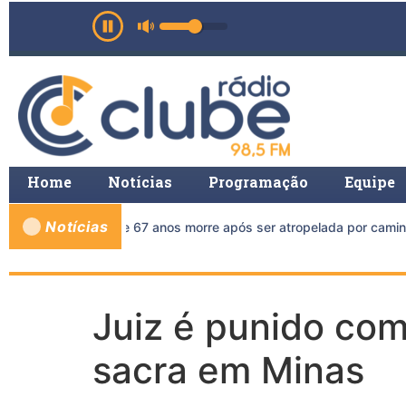
Home
Notícias
Programação
Equipe
Notícias
Ciclista de 67 anos morre após ser atropelada por caminh
Juiz é punido co
sacra em Minas