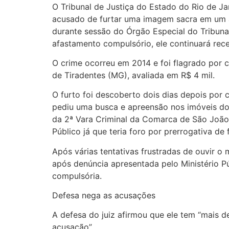
O Tribunal de Justiça do Estado do Rio de J
acusado de furtar uma imagem sacra em um an
durante sessão do Órgão Especial do Tribunal
afastamento compulsório, ele continuará rec
O crime ocorreu em 2014 e foi flagrado por câ
de Tiradentes (MG), avaliada em R$ 4 mil.
O furto foi descoberto dois dias depois por c
pediu uma busca e apreensão nos imóveis do 
da 2ª Vara Criminal da Comarca de São João 
Público já que teria foro por prerrogativa de 
Após várias tentativas frustradas de ouvir o
após denúncia apresentada pelo Ministério Pú
compulsória.
Defesa nega as acusações
A defesa do juiz afirmou que ele tem “mais d
acusação”.