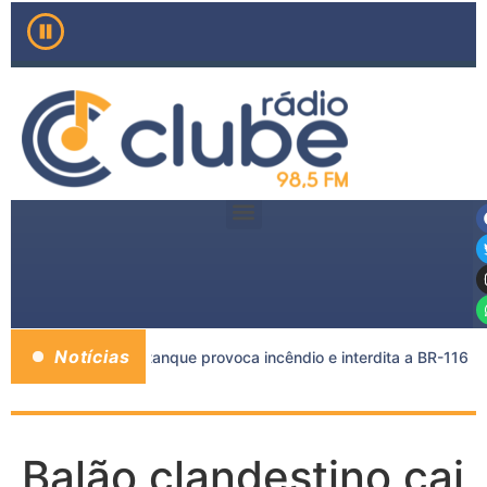
Notícias
carreta e caminhão-tanque provoca incêndio e interdita a BR-116
Balão clandestino cai