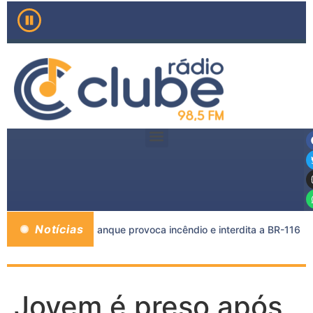
Notícias
carreta e caminhão-tanque provoca incêndio e interdita a BR-116
Jovem é preso após