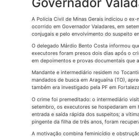
Governador Valad
A Polícia Civil de Minas Gerais indiciou o ex
ocorrido em Governador Valadares, em setemb
conjugais e pelo envolvimento do suspeito e
O delegado Márdio Bento Costa informou que 
executores foram presos dois dias após o cr
em depoimentos e provas documentais que ap
Mandante e intermediário residem no Tocantin
mandados de busca em Araguaína (TO), apreen
também era investigado pela PF em Fortaleza
O crime foi premeditado: o intermediário vis
setembro, os executores se hospedaram em hot
entrada e saída rápida dos suspeitos; a vít
pingente da filha de três anos, foram recuper
A motivação combina feminicídio e obstrução 