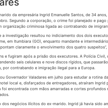
ares
-marido da empresária Ingrid Emanuelle Santos, de 34 anos,
ro. Segundo a corporação, o crime foi planejado e pago p
m organização criminosa ligada ao contrabando de imigran
a investigação resultou no indiciamento dos dois executo
ime, em Itumbiara (GO), enquanto mandante e intermediário
ontam claramente o envolvimento dos quatro suspeitos”, 
s e fugiram após a prisão dos executores. A Polícia Civil,
dendo seis celulares e nove discos rígidos, que passarão
, por contrabando e imigração ilegal para a Europa.
itou Governador Valadares em julho para estudar a rotina da
el local e, disfarçados de entregadores, atraíram Ingrid 
ima foi encontrada com mãos amarradas e cortes profundos 
ados.
dos negócios ilícitos do ex-marido. Ingrid já havia sido 