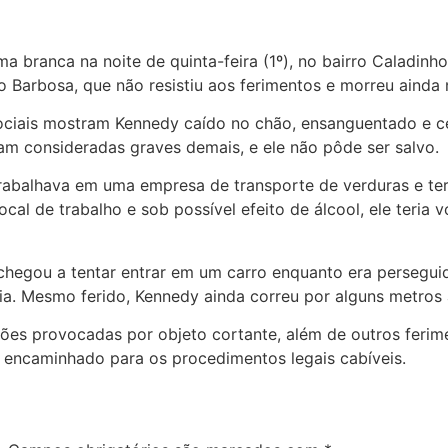
ranca na noite de quinta-feira (1º), no bairro Caladinho,
Barbosa, que não resistiu aos ferimentos e morreu ainda n
sociais mostram Kennedy caído no chão, ensanguentado e
am consideradas graves demais, e ele não pôde ser salvo.
trabalhava em uma empresa de transporte de verduras e te
al de trabalho e sob possível efeito de álcool, ele teria
chegou a tentar entrar em um carro enquanto era perseguid
a. Mesmo ferido, Kennedy ainda correu por alguns metros a
ações provocadas por objeto cortante, além de outros feri
i encaminhado para os procedimentos legais cabíveis.