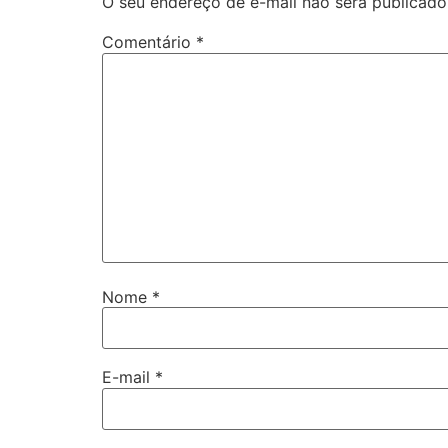
O seu endereço de e-mail não será publicado
Comentário
*
Nome
*
E-mail
*