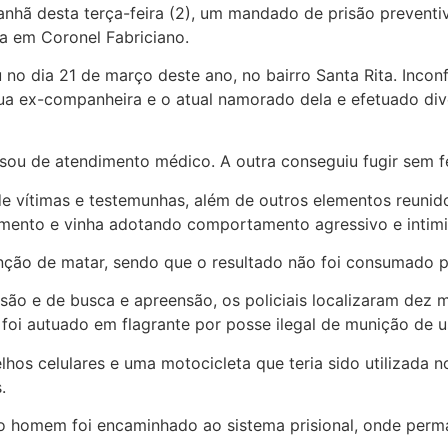
 manhã desta terça-feira (2), um mandado de prisão preven
da em Coronel Fabriciano.
 no dia 21 de março deste ano, no bairro Santa Rita. Inc
 sua ex-companheira e o atual namorado dela e efetuado di
isou de atendimento médico. A outra conseguiu fugir sem f
de vítimas e testemunhas, além de outros elementos reunid
namento e vinha adotando comportamento agressivo e intim
nção de matar, sendo que o resultado não foi consumado po
o e de busca e apreensão, os policiais localizaram dez mu
foi autuado em flagrante por posse ilegal de munição de u
os celulares e uma motocicleta que teria sido utilizada no
.
, o homem foi encaminhado ao sistema prisional, onde perm